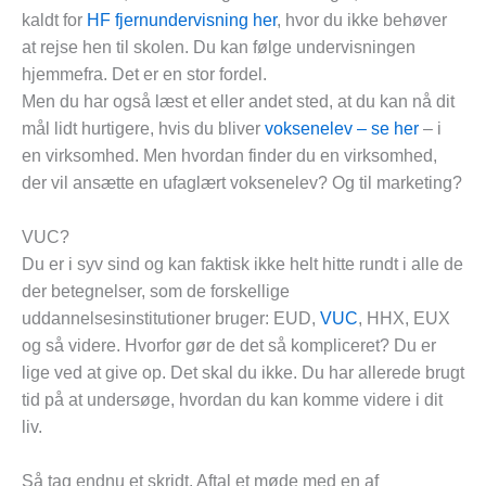
kaldt for
HF fjernundervisning her
, hvor du ikke behøver
at rejse hen til skolen. Du kan følge undervisningen
hjemmefra. Det er en stor fordel.
Men du har også læst et eller andet sted, at du kan nå dit
mål lidt hurtigere, hvis du bliver
voksenelev – se her
– i
en virksomhed. Men hvordan finder du en virksomhed,
der vil ansætte en ufaglært voksenelev? Og til marketing?
VUC?
Du er i syv sind og kan faktisk ikke helt hitte rundt i alle de
der betegnelser, som de forskellige
uddannelsesinstitutioner bruger: EUD,
VUC
, HHX, EUX
og så videre. Hvorfor gør de det så kompliceret? Du er
lige ved at give op. Det skal du ikke. Du har allerede brugt
tid på at undersøge, hvordan du kan komme videre i dit
liv.
Så tag endnu et skridt. Aftal et møde med en af