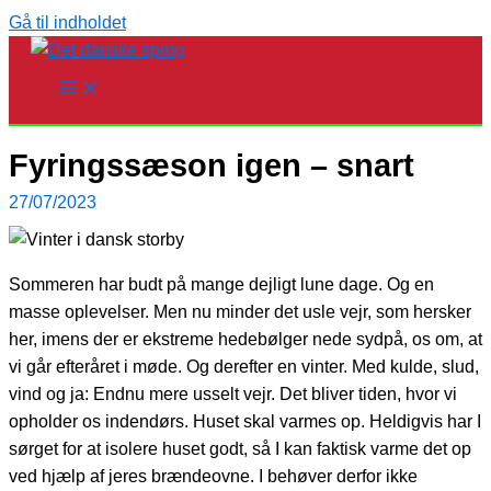
Gå til indholdet
Fyringssæson igen – snart
27/07/2023
Sommeren har budt på mange dejligt lune dage. Og en
masse oplevelser. Men nu minder det usle vejr, som hersker
her, imens der er ekstreme hedebølger nede sydpå, os om, at
vi går efteråret i møde. Og derefter en vinter. Med kulde, slud,
vind og ja: Endnu mere usselt vejr. Det bliver tiden, hvor vi
opholder os indendørs. Huset skal varmes op. Heldigvis har I
sørget for at isolere huset godt, så I kan faktisk varme det op
ved hjælp af jeres brændeovne. I behøver derfor ikke