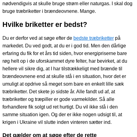
nødvendigvis at skulle bruge strøm eller naturgas. I skal dog
bruge træbriketter i brændeovnene. Mange.
Hvilke briketter er bedst?
Du er derfor ved at søge efter de
bedste træbriketter
på
markedet. Du ved godt, at du er i god tid. Men den dårlige
erfaring du fik for et års tid siden, hvor energipriserne bare
røg helt op i de uforskammet dyre felter, har bevirket, at du
hellere vil sikre dig, at I har tilstrækkeligt med brænde til
brændeovnene end at skulle stå i en situation, hvor det er
umuligt at opdrive så meget som bare en enkelt lille sæk
træbriketter. Det skete jo sidste år. Alle fandt ud af, at
træbriketter og træpiller er gode varmekilder. Så alle
forhandlere fik solgt ud ret hurtigt. Du vil ikke stå i den
samme situation igen. Og der er ikke nogen udsigt til, at
krigen i Ukraine vil slutte inden vinteren sætter ind.
Det gælder om at søge efter de rette