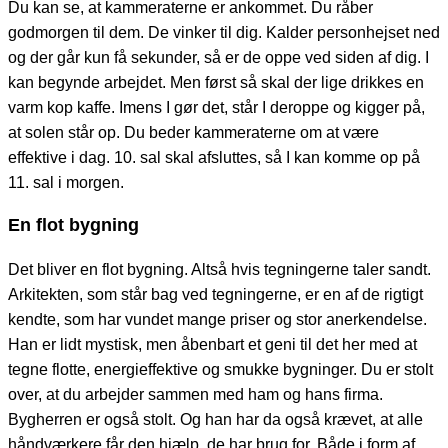
Du kan se, at kammeraterne er ankommet. Du råber
godmorgen til dem. De vinker til dig. Kalder personhejset ned
og der går kun få sekunder, så er de oppe ved siden af dig. I
kan begynde arbejdet. Men først så skal der lige drikkes en
varm kop kaffe. Imens I gør det, står I deroppe og kigger på,
at solen står op. Du beder kammeraterne om at være
effektive i dag. 10. sal skal afsluttes, så I kan komme op på
11. sal i morgen.
En flot bygning
Det bliver en flot bygning. Altså hvis tegningerne taler sandt.
Arkitekten, som står bag ved tegningerne, er en af de rigtigt
kendte, som har vundet mange priser og stor anerkendelse.
Han er lidt mystisk, men åbenbart et geni til det her med at
tegne flotte, energieffektive og smukke bygninger. Du er stolt
over, at du arbejder sammen med ham og hans firma.
Bygherren er også stolt. Og han har da også krævet, at alle
håndværkere får den hjælp, de har brug for. Både i form af