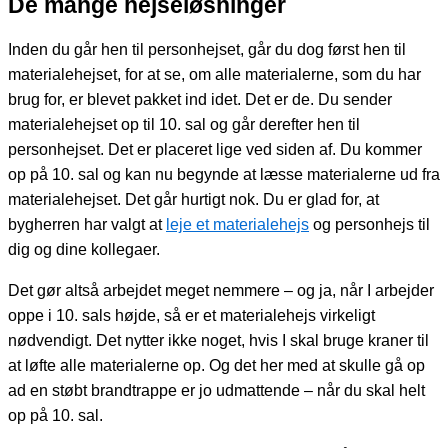
De mange hejseløsninger
Inden du går hen til personhejset, går du dog først hen til
materialehejset, for at se, om alle materialerne, som du har
brug for, er blevet pakket ind idet. Det er de. Du sender
materialehejset op til 10. sal og går derefter hen til
personhejset. Det er placeret lige ved siden af. Du kommer
op på 10. sal og kan nu begynde at læsse materialerne ud fra
materialehejset. Det går hurtigt nok. Du er glad for, at
bygherren har valgt at
leje et materialehejs
og personhejs til
dig og dine kollegaer.
Det gør altså arbejdet meget nemmere – og ja, når I arbejder
oppe i 10. sals højde, så er et materialehejs virkeligt
nødvendigt. Det nytter ikke noget, hvis I skal bruge kraner til
at løfte alle materialerne op. Og det her med at skulle gå op
ad en støbt brandtrappe er jo udmattende – når du skal helt
op på 10. sal.